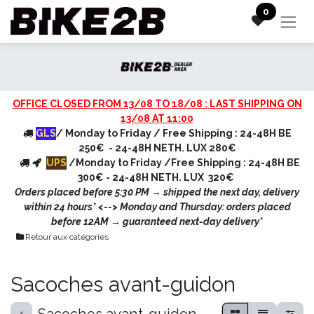
Se rendre au contenu
0
OFFICE CLOSED FROM 13/08 TO 18/08 : LAST SHIPPING ON
13/08 AT 11:00
GLS
/ Monday to Friday / Free Shipping : 24-48H BE
250€ - 24-48H NETH. LUX 280€
UPS
/Monday to Friday /Free Shipping : 24-48H BE
300€ - 24-48H NETH. LUX 320€
Orders placed before 5:30 PM → shipped the next day, delivery
within 24 hours* <
--> Monday and Thursday: orders placed
before 12AM → guaranteed next-day delivery*
Retour aux catégories
Sacoches avant-guidon