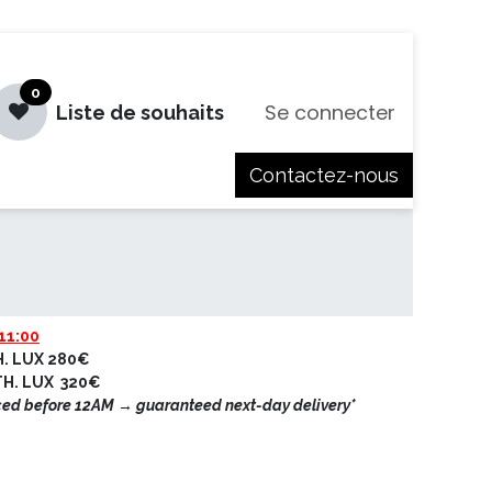
0
Se connecter
Liste de souhaits
Contactez-nous
es
Jobs
11:00
H. LUX 280€
ETH. LUX 320€
ced before 12AM → guaranteed next-day delivery*