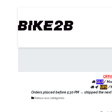
Se rendre au contenu
Accueil
Webshop
Nos Marques
C
OFFI
GLS
/ Mo
UPS
/M
Orders placed before 5:30 PM → shipped the next d
Retour aux catégories