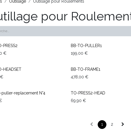
ts
Outillage
Outillage pour Roulements
tillage pour Roulemen
O-PRESS2
BB-TO-PULLER1
0
€
199,00
€
O-HEADSET
BB-TO-FRAME1
€
478,00
€
-puller-replacement N°4
TO-PRESS2-HEAD
€
69,90
€
1
2