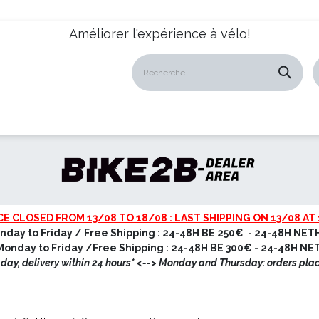
Améliorer l'expérience à vélo!
atalogues
Revendeurs
News
À propos
Servic
CE CLOSED FROM 13/08 TO 18/08 : LAST SHIPPING ON 13/08 AT 
nday to Friday / Free Shipping : 24-48H BE 250€ - 24-48H NET
onday to Friday /Free Shipping : 24-48H BE 300€ - 24-48H N
ay, delivery within 24 hours* <
--> Monday and Thursday: orders pla