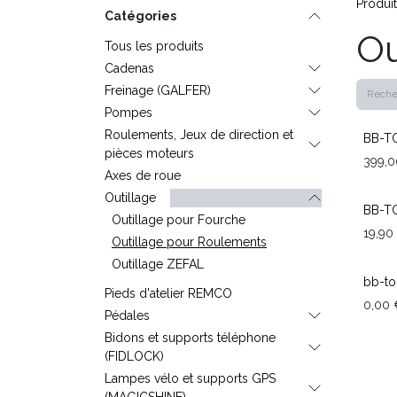
Produi
Catégories
Ou
Tous les produits
Cadenas
Freinage (GALFER)
Pompes
Roulements, Jeux de direction et
BB-T
pièces moteurs
399,0
Axes de roue
Outillage
BB-T
Outillage pour Fourche
19,90
Outillage pour Roulements
Outillage ZEFAL
bb-to
Pieds d'atelier REMCO
0,00
Pédales
Bidons et supports téléphone
(FIDLOCK)
Lampes vélo et supports GPS
(MAGICSHINE)