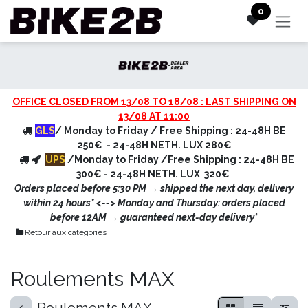
Se rendre au contenu
0
OFFICE CLOSED FROM 13/08 TO 18/08 : LAST SHIPPING ON
13/08 AT 11:00
GLS
/ Monday to Friday / Free Shipping : 24-48H BE
250€ - 24-48H NETH. LUX 280€
UPS
/Monday to Friday /Free Shipping : 24-48H BE
300€ - 24-48H NETH. LUX 320€
Orders placed before 5:30 PM → shipped the next day, delivery
within 24 hours* <
--> Monday and Thursday: orders placed
before 12AM → guaranteed next-day delivery*
Retour aux catégories
Roulements MAX