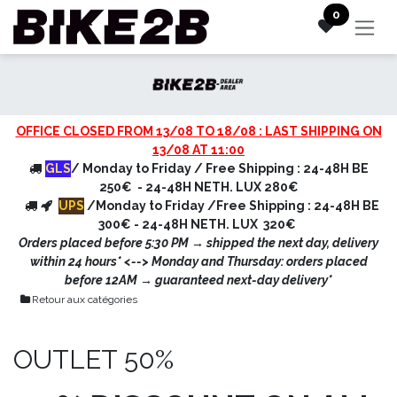
Se rendre au contenu
0
OFFICE CLOSED FROM 13/08 TO 18/08 : LAST SHIPPING ON
13/08 AT 11:00
GLS
/ Monday to Friday / Free Shipping : 24-48H BE
250€ - 24-48H NETH. LUX 280€
UPS
/Monday to Friday /Free Shipping : 24-48H BE
300€ - 24-48H NETH. LUX 320€
Orders placed before 5:30 PM → shipped the next day, delivery
within 24 hours* <
--> Monday and Thursday: orders placed
before 12AM → guaranteed next-day delivery*
Retour aux catégories
OUTLET 50%