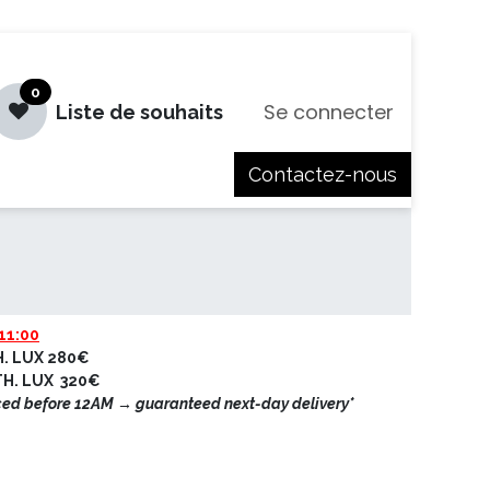
0
Se connecter
Liste de souhaits
Contactez-nous
es
Jobs
11:00
H. LUX 280€
ETH. LUX 320€
ced before 12AM → guaranteed next-day delivery*