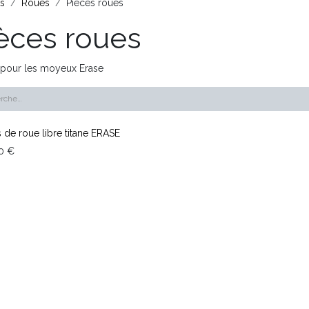
ts
Roues
Pièces roues
èces roues
 pour les moyeux Erase
 de roue libre titane ERASE
0
€