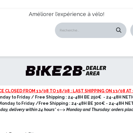
Améliorer l'expérience à vélo!
atalogues
Revendeurs
News
À propos
Servic
CE CLOSED FROM 13/08 TO 18/08 : LAST SHIPPING ON 13/08 AT 
nday to Friday / Free Shipping : 24-48H BE 250€ - 24-48H NET
onday to Friday /Free Shipping : 24-48H BE 300€ - 24-48H N
ay, delivery within 24 hours* <
--> Monday and Thursday: orders pla