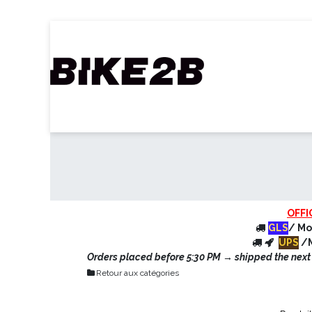
Se rendre au contenu
Accueil
Webshop
Nos Marques
C
OFFI
GLS
/ Mo
UPS
/M
Orders placed before 5:30 PM → shipped the next d
Retour aux catégories