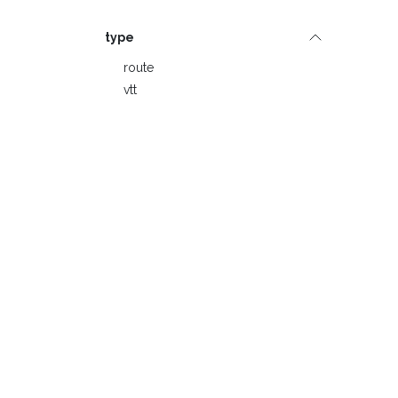
type
route
vtt
Embout d'axe
Thru 12mm
qr 130
Étiquettes
Outlet
page-website
Black Friday
Fourchette de prix