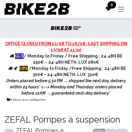
Se rendre au contenu
0
OFFICE CLOSED FROM 13/08 TO 18/08 : LAST SHIPPING ON
13/08 AT 11:00
GLS
/ Monday to Friday / Free Shipping : 24-48H BE
250€ - 24-48H NETH. LUX 280€
UPS
/Monday to Friday /Free Shipping : 24-48H BE
300€ - 24-48H NETH. LUX 320€
Orders placed before 5:30 PM → shipped the next day, delivery
within 24 hours* <
--> Monday and Thursday: orders placed
before 12AM → guaranteed next-day delivery*
Retour aux catégories
ZEFAL Pompes à suspension
ZEFAL Pompes à