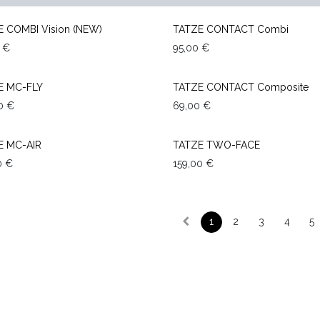
TOP SALES
 COMBI Vision (NEW)
TATZE CONTACT Combi
€
95,00
€
TOP SALES
E MC-FLY
TATZE CONTACT Composite
0
€
69,00
€
E MC-AIR
TATZE TWO-FACE
0
€
159,00
€
1
2
3
4
5