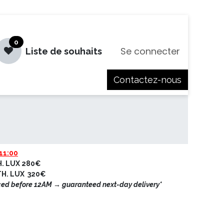
0
Se connecter
Liste de souhaits
Contactez-nous
es
Jobs
11:00
H. LUX 280€
ETH. LUX 320€
ced before 12AM → guaranteed next-day delivery*