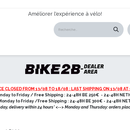
Améliorer l'expérience à vélo!
atalogues
Revendeurs
News
À propos
Servic
CE CLOSED FROM 13/08 TO 18/08 : LAST SHIPPING ON 13/08 AT 
nday to Friday / Free Shipping : 24-48H BE 250€ - 24-48H NET
onday to Friday /Free Shipping : 24-48H BE 300€ - 24-48H N
ay, delivery within 24 hours* <
--> Monday and Thursday: orders pla