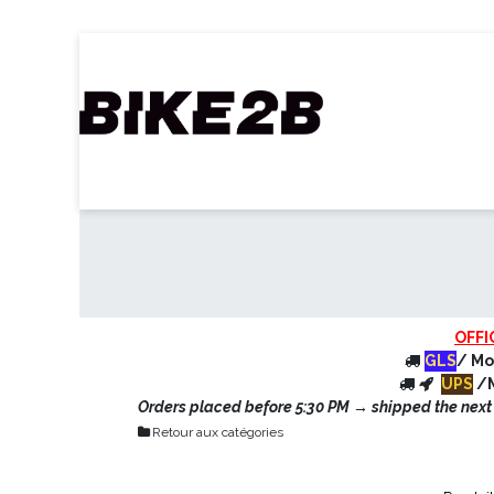
Se rendre au contenu
Accueil
Webshop
Nos Marques
C
OFFI
GLS
/ Mo
UPS
/M
Orders placed before 5:30 PM → shipped the next d
Retour aux catégories