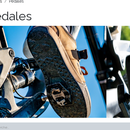
ts
Pédales
dales