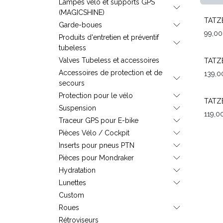
Lampes vélo et supports GPS
(MAGICSHINE)
TATZE
Garde-boues
99,00
Produits d'entretien et préventif
tubeless
Valves Tubeless et accessoires
TATZ
Accessoires de protection et de
139,0
secours
Protection pour le vélo
TATZ
Suspension
119,0
Traceur GPS pour E-bike
Pièces Vélo / Cockpit
Inserts pour pneus PTN
Pièces pour Mondraker
Hydratation
Lunettes
Custom
Roues
Rétroviseurs