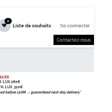
0
Se connecter
Liste de souhaits
Contactez-nous
es
Jobs
11:00
H. LUX 280€
ETH. LUX 320€
ced before 12AM → guaranteed next-day delivery*