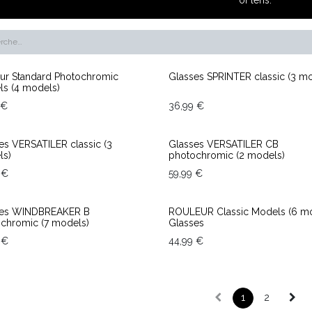
End of stock
ur Standard Photochromic
Glasses SPRINTER classic (3 m
s (4 models)
€
36,99
€
es VERSATILER classic (3
Glasses VERSATILER CB
ls)
photochromic (2 models)
€
59,99
€
ses WINDBREAKER B
ROULEUR Classic Models (6 m
chromic (7 models)
Glasses
€
44,99
€
1
2