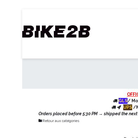
Se rendre au contenu
Accueil
Webshop
Nos Marques
C
OFFI
GLS
/ Mo
UPS
/M
Orders placed before 5:30 PM → shipped the next d
Retour aux catégories