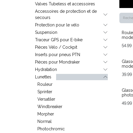
Valves Tubeless et accessoires
Accessoires de protection et de
secours
Protection pour le vélo
Suspension
Roule
model
Traceur GPS pour E-bike
54,99
Pièces Vélo / Cockpit
Inserts pour pneus PTN
Glass
Pièces pour Mondraker
mode
Hydratation
39,99
Lunettes
Rouleur
Glas
Sprinter
photo
Versatiler
49,99
Windbreaker
Morpher
Normal
Photochromic