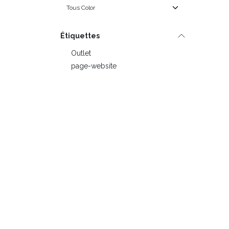
Étiquettes
Outlet
page-website
Black Friday
Fourchette de prix