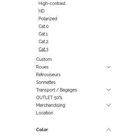
High-contrast
HD
Polarized
Cat.0
Cat.1
Cat.2
Cat.3
Custom
Roues
Rétroviseurs
Sonnettes
Transport / Bagages
OUTLET 50%
Merchandising
Location
Color