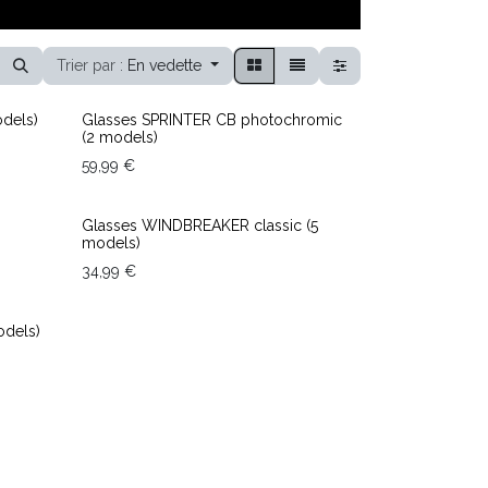
Trier par :
En vedette
End of stock
odels)
Glasses SPRINTER CB photochromic
(2 models)
59,99
€
Glasses WINDBREAKER classic (5
models)
34,99
€
odels)