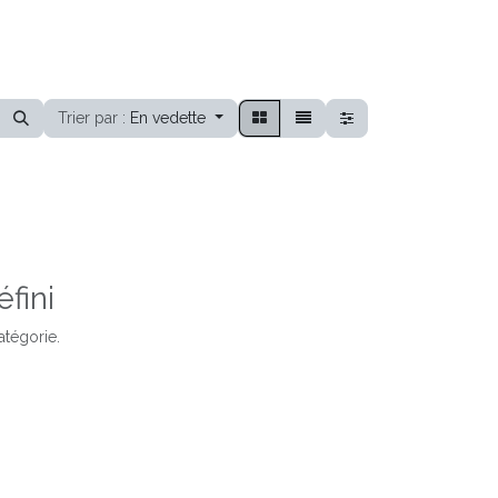
Trier par :
En vedette
fini
atégorie.