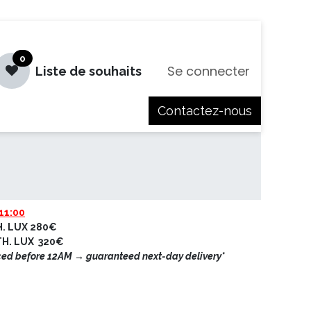
0
Se connecter
Liste de souhaits
Contactez-nous
es
Jobs
11:00
H. LUX 280€
ETH. LUX 320€
ced before 12AM → guaranteed next-day delivery*