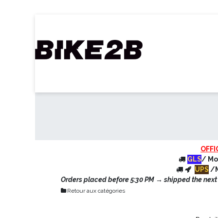
Se rendre au contenu
Accueil
Webshop
Nos Marques
C
OFFI
GLS
/ Mo
UPS
/M
Orders placed before 5:30 PM → shipped the next d
Retour aux catégories