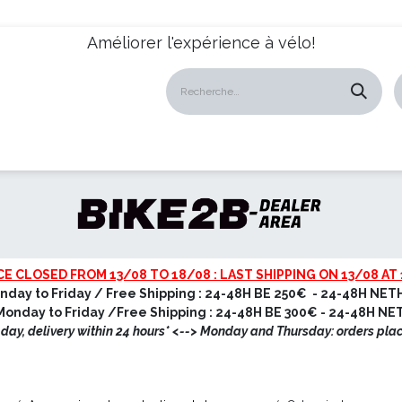
Améliorer l'expérience à vélo!
atalogues
Revendeurs
News
À propos
Servic
CE CLOSED FROM 13/08 TO 18/08 : LAST SHIPPING ON 13/08 AT 
nday to Friday / Free Shipping : 24-48H BE 250€ - 24-48H NET
onday to Friday /Free Shipping : 24-48H BE 300€ - 24-48H N
ay, delivery within 24 hours* <
--> Monday and Thursday: orders pla