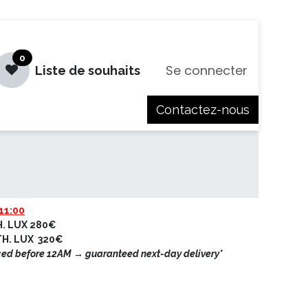
0
Se connecter
Liste de souhaits
Contactez-nous
es
Jobs
11:00
H. LUX 280€
ETH. LUX 320€
ced before 12AM → guaranteed next-day delivery*