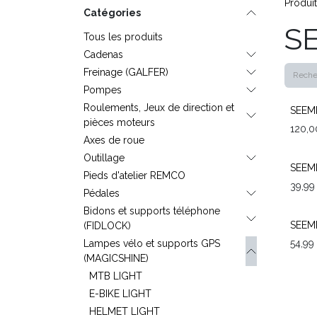
Produi
Catégories
SE
Tous les produits
Cadenas
Freinage (GALFER)
Pompes
Roulements, Jeux de direction et
SEEM
pièces moteurs
120,0
Axes de roue
Outillage
SEEME
Pieds d'atelier REMCO
39,99
Pédales
Bidons et supports téléphone
SEEM
(FIDLOCK)
Lampes vélo et supports GPS
54,99
(MAGICSHINE)
MTB LIGHT
E-BIKE LIGHT
HELMET LIGHT