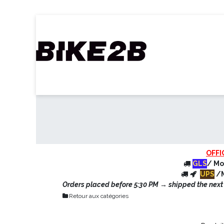
Se rendre au contenu
Accueil
Webshop
Nos Marques
C
OFFI
GLS
/ Mo
UPS
/M
Orders placed before 5:30 PM → shipped the next d
Retour aux catégories