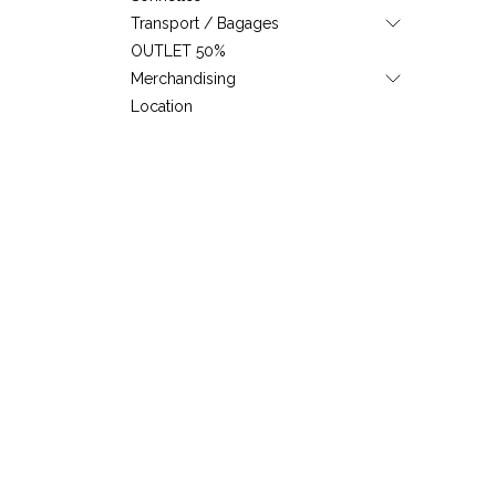
Transport / Bagages
OUTLET 50%
Merchandising
Location
Étiquettes
Outlet
page-website
Black Friday
Fourchette de prix