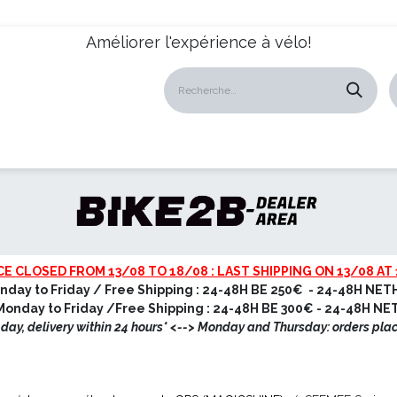
Améliorer l'expérience à vélo!
atalogues
Revendeurs
News
À propos
Servic
CE CLOSED FROM 13/08 TO 18/08 : LAST SHIPPING ON 13/08 AT 
nday to Friday / Free Shipping : 24-48H BE 250€ - 24-48H NET
onday to Friday /Free Shipping : 24-48H BE 300€ - 24-48H N
ay, delivery within 24 hours* <
--> Monday and Thursday: orders pla