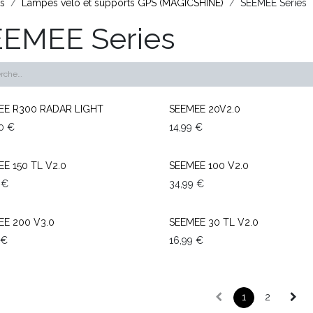
ts
Lampes vélo et supports GPS (MAGICSHINE)
SEEMEE Series
EMEE Series
EE R300 RADAR LIGHT
SEEMEE 20V2.0
0
€
14,99
€
E 150 TL V2.0
SEEMEE 100 V2.0
€
34,99
€
EE 200 V3.0
SEEMEE 30 TL V2.0
€
16,99
€
1
2