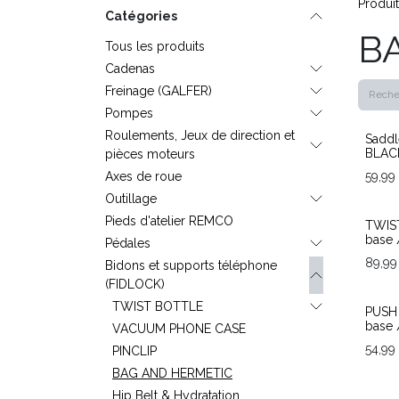
Produi
Catégories
B
Tous les produits
Cadenas
Freinage (GALFER)
Pompes
Roulements, Jeux de direction et
Saddl
BLAC
pièces moteurs
Axes de roue
59,99
Outillage
Pieds d'atelier REMCO
TWIST
base 
Pédales
89,99
Bidons et supports téléphone
(FIDLOCK)
TWIST BOTTLE
End o
PUSH 
base 
VACUUM PHONE CASE
54,99
PINCLIP
BAG AND HERMETIC
Hip Belt & Hydratation