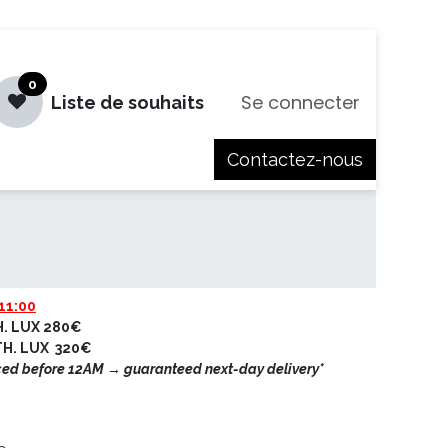
0
Se connecter
Liste de souhaits
Contactez-nous
es
Jobs
11:00
H. LUX 280€
ETH. LUX 320€
ced before 12AM → guaranteed next-day delivery*