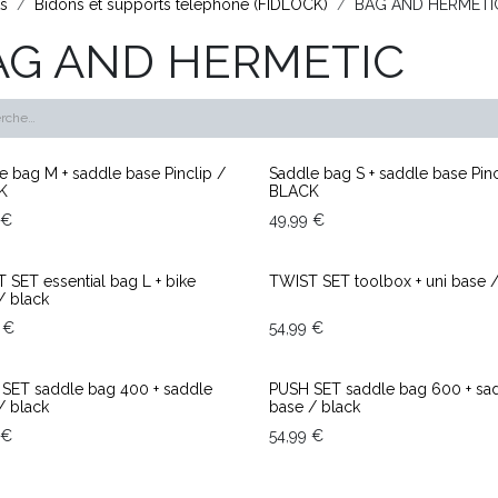
ts
Bidons et supports téléphone (FIDLOCK)
BAG AND HERMETI
AG AND HERMETIC
e bag M + saddle base Pinclip /
Saddle bag S + saddle base Pinc
K
BLACK
€
49,99
€
 SET essential bag L + bike
TWIST SET toolbox + uni base /
/ black
€
54,99
€
f stock
End of stock
SET saddle bag 400 + saddle
PUSH SET saddle bag 600 + sa
/ black
base / black
€
54,99
€