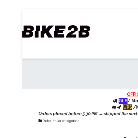
Se rendre au contenu
Accueil
Webshop
Nos Marques
C
OFFI
GLS
/ Mo
UPS
/M
Orders placed before 5:30 PM → shipped the next d
Retour aux catégories