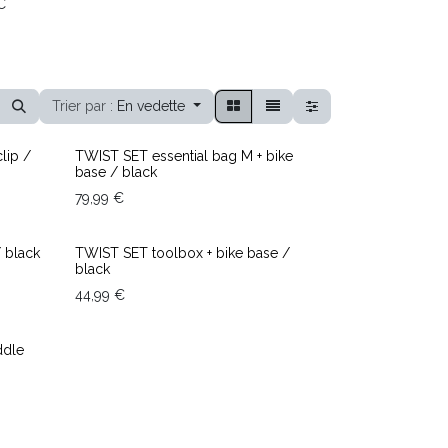
C
Trier par :
En vedette
lip /
TWIST SET essential bag M + bike
base / black
79,99
€
 black
TWIST SET toolbox + bike base /
black
44,99
€
ddle