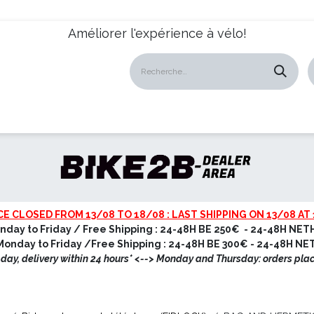
Améliorer l'expérience à vélo!
atalogues
Revendeurs
News
À propos
Servic
CE CLOSED FROM 13/08 TO 18/08 : LAST SHIPPING ON 13/08 AT 
nday to Friday / Free Shipping : 24-48H BE 250€ - 24-48H NET
onday to Friday /Free Shipping : 24-48H BE 300€ - 24-48H N
ay, delivery within 24 hours* <
--> Monday and Thursday: orders pla