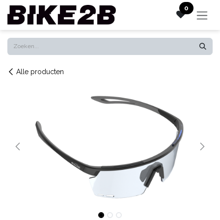
Overslaan naar inhoud
0
Alle producten