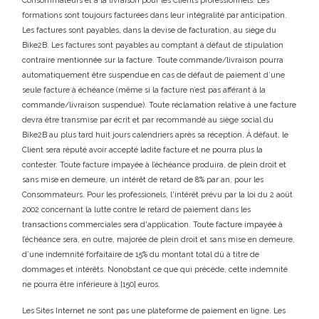
formations sont toujours facturées dans leur intégralité par anticipation
.
Les factures sont payables, dans la devise de facturation, au siège du
Bike2B. Les factures sont payables au comptant à défaut de stipulation
contraire mentionnée sur la facture. Toute commande/livraison pourra
automatiquement être suspendue en cas de défaut de paiement d’une
seule facture à échéance (même si la facture n’est pas afférant à la
commande/livraison suspendue). Toute réclamation relative à une facture
devra être transmise par écrit et par recommandé au siège social du
Bike2B au plus tard huit jours calendriers après sa réception. À défaut, le
Client sera réputé avoir accepté ladite facture et ne pourra plus la
contester. Toute facture impayée à l’échéance produira, de plein droit et
sans mise en demeure, un intérêt de retard de 8% par an, pour les
Consommateurs. Pour les professionels, l'intérêt prévu par la loi du 2 août
2002 concernant la lutte contre le retard de paiement dans les
transactions commerciales sera d'application. Toute facture impayée à
l’échéance sera, en outre, majorée de plein droit et sans mise en demeure,
d’une indemnité forfaitaire de 15% du montant total dû à titre de
dommages et intérêts. Nonobstant ce que qui précède, cette indemnité
ne pourra être inférieure à [150] euros.
Les Sites Internet ne sont pas une plateforme de paiement en ligne. Les