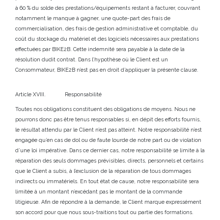
à 60 % du solde des prestations/équipements restant à facturer, couvrant
notamment le manque à gagner, une quote-part des frais de
commercialisation, des frais de gestion administrative et comptable, du
coût du stockage du matériel et des logiciels nécessaires aux prestations
effectuées par BIKE2B. Cette indemnité sera payable à la date de la
résolution dudit contrat. Dans l’hypothèse où le Client est un
Consommateur, BIKE2B n’est pas en droit d’appliquer la présente clause.
Article XVIII. Responsabilité
Toutes nos obligations constituent des obligations de moyens. Nous ne
pourrons donc pas être tenus responsables si, en dépit des efforts fournis,
le résultat attendu par le Client n’est pas atteint. Notre responsabilité n’est
engagée qu’en cas de dol ou de faute lourde de notre part ou de violation
d’une loi impérative. Dans ce dernier cas, notre responsabilité se limite à la
réparation des seuls dommages prévisibles, directs, personnels et certains
que le Client a subis, à l’exclusion de la réparation de tous dommages
indirects ou immatériels. En tout état de cause, notre responsabilité sera
limitée à un montant n’excédant pas le montant de la commande
litigieuse. Afin de répondre à la demande, le Client marque expressément
son accord pour que nous sous-traitions tout ou partie des formations.