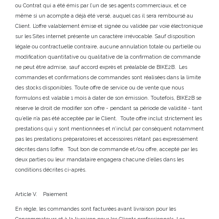
ou Contrat qui a été émis par l’un de ses agents commerciaux, et ce
même si un acompte a déjà été versé, auquel cas il sera remboursé au
Client. L’offre valablement émise et signée ou validée par voie électronique
sur les Sites internet présente un caractère irrévocable. Sauf disposition
légale ou contractuelle contraire, aucune annulation totale ou partielle ou
modification quantitative ou qualitative de la confirmation de commande
ne peut être admise, sauf accord exprès et préalable de BIKE2B. Les
commandes et confirmations de commandes sont réalisées dans la limite
des stocks disponibles. Toute offre de service ou de vente que nous
formulons est valable 1 mois à dater de son émission. Toutefois, BIKE2B se
réserve le droit de modifier son offre - pendant sa période de validité - tant
qu’elle n’a pas été acceptée par le Client. Toute offre inclut strictement les
prestations qui y sont mentionnées et n’inclut par conséquent notamment
pas les prestations préparatoires et accessoires n’étant pas expressément
décrites dans l’offre.
Tout bon de commande et/ou offre, accepté par les
deux parties ou leur mandataire engagera chacune d’elles dans les
conditions décrites ci-après.
Article V. Paiement
En règle, les commandes sont facturées avant livraison pour les
Consommateurs et à la livraison pour les Clients professionnels.
Les