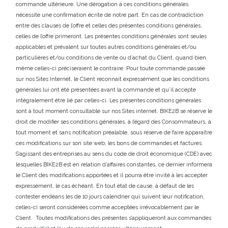
commande ultérieure. Une dérogation à ces conditions générales
nécessite une confirmation écrite de notre part. En cas de contradiction
entre des clauses de l’offre et celles des présentes conditions générales,
celles de l’offre primeront. Les présentes conditions générales sont seules
applicables et prévalent sur toutes autres conditions générales et/ou
particulières et/ou conditions de vente ou d’achat du Client, quand bien
même celles-ci préciseraient le contraire. Pour toute commande passée
sur nos Sites Internet, le Client reconnait expressément que les conditions
générales lui ont été présentées avant la commande et qu’il accepte
intégralement être lié par celles-ci. Les présentes conditions générales
sont à tout moment consultable sur nos Sites internet. BIKE2B se réserve le
droit de modifier ses conditions générales, à l’égard des Consommateurs, à
tout moment et sans notification préalable, sous réserve de faire apparaître
ces modifications sur son site web, les bons de commandes et factures.
S’agissant des entreprises au sens du code de droit économique (CDE) avec
lesquelles BIKE2B est en relation d’affaires constantes, ce dernier informera
le Client des modifications apportées et il pourra être invité à les accepter
expressément, le cas échéant. En tout état de cause, à défaut de les
contester endéans les de 10 jours calendrier qui suivent leur notification,
celles-ci seront considérées comme acceptées irrévocablement par le
Client. Toutes modifications des présentes s’appliqueront aux commandes