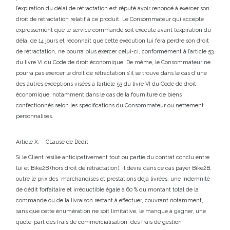
l’expiration du délai de rétractation est réputé avoir renoncé à exercer son
droit de rétractation relatif à ce produit. Le Consommateur qui accepte
expressément que le service commandé soit exécuté avant l’expiration du
délai de 14 jours et reconnaît que cette exécution lui fera perdre son droit
de rétractation, ne pourra plus exercer celui-ci, conformément à l’article 53
du livre VI du Code de droit économique. De même, le Consommateur ne
pourra pas exercer le droit de rétractation s’il se trouve dans le cas d’une
des autres exceptions visées à l’article 53 du livre VI du Code de droit
économique, notamment dans le cas de la fourniture de biens
confectionnés selon les spécifications du Consommateur ou nettement
personnalisés.
Article X. CLause de Dédit
Si le Client résilie anticipativement tout ou partie du contrat conclu entre
lui et Bike2B (hors droit de rétractation), il devra dans ce cas payer Bike2B,
outre le prix des marchandises et prestations déjà livrées, une indemnité
de dédit forfaitaire et irréductible égale à 60 % du montant total de la
commande ou de la livraison restant à effectuer, couvrant notamment,
sans que cette énumération ne soit limitative, le manque à gagner, une
quote-part des frais de commercialisation, des frais de gestion