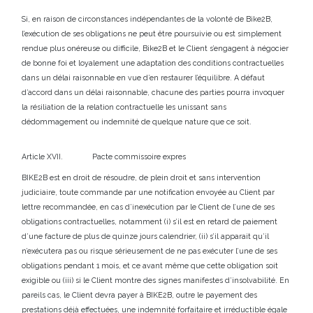
Si, en raison de circonstances indépendantes de la volonté de Bike2B,
l’exécution de ses obligations ne peut être poursuivie ou est simplement
rendue plus onéreuse ou difficile, Bike2B et le Client s’engagent à négocier
de bonne foi et loyalement une adaptation des conditions contractuelles
dans un délai raisonnable en vue d’en restaurer l’équilibre. A défaut
d’accord dans un délai raisonnable, chacune des parties pourra invoquer
la résiliation de la relation contractuelle les unissant sans
dédommagement ou indemnité de quelque nature que ce soit.
Article XVII. Pacte commissoire expres
BIKE2B est en droit de résoudre, de plein droit et sans intervention
judiciaire, toute commande par une notification envoyée au Client par
lettre recommandée, en cas d’inexécution par le Client de l’une de ses
obligations contractuelles, notamment (i) s’il est en retard de paiement
d’une facture de plus de quinze jours calendrier, (ii) s’il apparait qu’il
n’exécutera pas ou risque sérieusement de ne pas exécuter l’une de ses
obligations pendant 1 mois, et ce avant même que cette obligation soit
exigible ou (iii) si le Client montre des signes manifestes d’insolvabilité. En
pareils cas, le Client devra payer à BIKE2B, outre le payement des
prestations déjà effectuées, une indemnité forfaitaire et irréductible égale