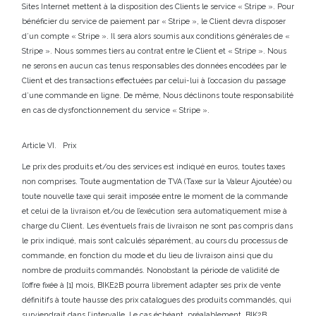
Sites Internet mettent à la disposition des Clients le service « Stripe ». Pour
bénéficier du service de paiement par « Stripe », le Client devra disposer
d’un compte « Stripe ». Il sera alors soumis aux conditions générales de «
Stripe ». Nous sommes tiers au contrat entre le Client et « Stripe ». Nous
ne serons en aucun cas tenus responsables des données encodées par le
Client et des transactions effectuées par celui-lui à l’occasion du passage
d’une commande en ligne. De même, Nous déclinons toute responsabilité
en cas de dysfonctionnement du service « Stripe ».
Article VI. Prix
Le prix des produits et/ou des services est indiqué en euros, toutes taxes
non comprises. Toute augmentation de TVA (Taxe sur la Valeur Ajoutée) ou
toute nouvelle taxe qui serait imposée entre le moment de la commande
et celui de la livraison et/ou de l’exécution sera automatiquement mise à
charge du Client.
Les éventuels frais de livraison ne sont pas compris dans
le prix indiqué, mais sont calculés séparément, au cours du processus de
commande, en fonction du mode et du lieu de livraison ainsi que du
nombre de produits commandés. Nonobstant la période de validité de
l’offre fixée à [1] mois, BIKE2B pourra librement adapter ses prix de vente
définitifs à toute hausse des prix catalogues des produits commandés, qui
surviendrait dans l’intervalle. Le cas échéant, préalablement, BIK2B