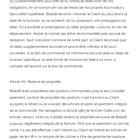
ou substantiellement plus difficile ou onéreuse l’exécution de nos
obligations, en ce compris en cas de retard de nos propres fournisseurs.
Dans cette hypothèse, Bike2B devra en informer le Client au plus tard à la
date de la livraison, le cas échéant, en lui proposant une prolongation du
délai. S’il a accepté la prolongation du délai proposée, il pourra, en cas de
dépassement, résilier le contrat par lettre recommandée avec accusé de
réception. Sauf indication contraire de notre part, le Client reconnait que
ce délai supplémentaire accordé ne pourra être inférieur à 60 jours
ouvrables. Si le bon de commande ne mentionne aucune date ou délai de
livraison spécifique, la date limite de livraison est fixée à six mois, à
compter de l’accord sur le bon de commande.
Article VIII. Réserve de propriété
Bike2B reste propriétaire des produits commandés jusqu’à leur complet
paiement. Le droit de propriété des produits n'est transmis au Client
qu'après le retrait ou la livraison des articles et après le paiement intégral
de la commande. Par dérogation à l’article 1583 de l’ancien Code civil, les
articles vendus, livrés ou installés restent la propriété exclusive de Bike2B
jusqu’au règlement intégral de la facture. Tant que le paiement du prix de
vente n'a pas été effectué, il est interdit au Client de mettre les articles en
gage, de les offrir, ou encore de les utiliser à titre de garantie de quelque