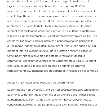
administrative et comptable, du coût de stockage du matériel et des
logiciels nécessaires aux prestations effectuées par Bike2B. Cette
indemnité sera payable à la date de la résiliation de ladite commande. En
pareille hypothèse, si un acompte a déjà été versé, il ne sera dès lors pas
restitué et pourra être déduit par Bike2B des montants dus par le Client en
application du présent article. Toute commande validée sur les Sites
internet sont également visées par le présent article. Dans l’hypothèse où
le Client est un Consommateur, Bike2B sera redevable envers le Client, en
cas de résiliation anticipée de notre part pour convenance personnelle,
d’une même indemnité de dédit forfaitaire et irréductible égale à 60 % du
montant total de la commande ou de la prestation restant à effectuer.
Cette indemnité sera payable à la date de la résiliation de ladite
commande. Les sommes versées par le Consommateur Bike2B lui seront
restituées. Toutefois, Bike2B sera en droit de retenir les sommes
correspondantes au montant des prestations et livraisons déjà accomplies.
Article XI. Livraison et/ou exécution de la commande
La commande n’est livrée au Client ou n’est exécutée qu’après son complet
paiement. Le transfert de la propriété et de la charge des risques s’opère
au moment où la commande est entièrement payée. Le Client est par
conséquent avisé du fait qu’il supporte seul la charge des risques liés à la