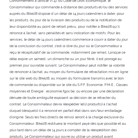
Conformément à l’article VI.47 du Code de Droit Economique, le
Consommateur qui commande à distance des produits et/ou des services
auprès du Bike2B dispose d’un délai de 14 jours calendriers à dater, pour
les produits, du jour de la livraison des produits ou de la notification de
leur disponibilité au point de retrait prévu, pour notifier à Bike2B qu’il
renonce à l’achat, sans pénalités et sans indication de motifs. Pour les
services, le délai de 14 jours calendriers commence à courir à dater du jour
de la conclusion du contrat, c’est-à-dire du jour où le Consommateur a
reçu le récapitulatif de sa commande, notamment par email. Lorsque ce
délai expire un samedi, un dimanche ou un jour férié, il est prorogé au
premier jour ouvrable suivant. Le Consommateur peut notifier sa volonté
de renoncer à l’achat, au moyen du formulaire de rétractation mis en ligne
sur le site web du Bike2B, au moyen du formulaire transmis avec le bon
de commande ou disponible sur le site du S.P.F. Economie, P.M.E., Classes
moyennes et Energie : economie.fgov.be, ou encore par une déclaration
dénuée de toute ambiguïté exposant sa décision de se rétracter du
contrat. Le Consommateur devra réexpédier le(s) produit(s) à l'achat
duquel (desquels) il a renoncé en parfait état dans son/leur emballage
d’origine. Seuls les frais directs de renvoi seront à la charge exclusive du
Consommateur. Bike2B restituera le montant payé dès que possible et au
plus tard dans un délai de 14 jours à compter de la réexpédition des
produits. Le Consommateur qui ouvre ou utilise un produit avant