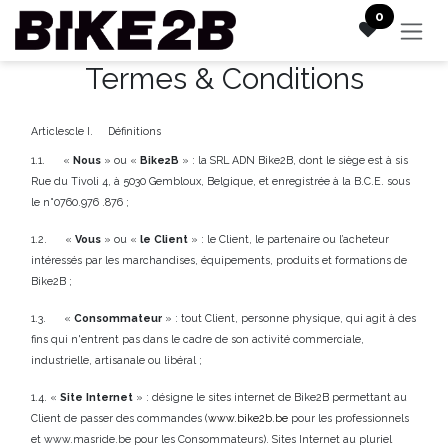
Se rendre au contenu
0
Termes & Conditions
Articlescle I. Définitions
1.1. «
Nous
» ou «
Bike2B
» : la SRL ADN Bike2B, dont le siège est à sis
Rue du Tivoli 4, à 5030 Gembloux, Belgique, et enregistrée à la B.C.E. sous
le n°0760.976 .876 ;
1.2. «
Vous
» ou «
le Client
» : le Client, le partenaire ou l’acheteur
intéressés par les marchandises, équipements, produits et formations de
Bike2B ;
1.3. «
Consommateur
» : tout Client, personne physique, qui agit à des
fins qui n'entrent pas dans le cadre de son activité commerciale,
industrielle, artisanale ou libéral ;
1.4. «
Site Internet
» : désigne le sites internet de Bike2B permettant au
Client de passer des commandes (
www.bike2b.be
pour les professionnels
et www.masride.be pour les Consommateurs). Sites Internet au pluriel