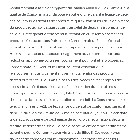
Conformément à l’article 1649
quater
de l’ancien Code civil, le Client qui a la
qualité de Consommateur dispose en outre d’une garantie légale de deux
ans pour tous les défauts de conformité qui existaient lors de la délivrance
du produit et qui sont apparus dans un délai de deux ans à compter de
celle-ci. Cette garantie comprend la réparation ou le remplacement du
produit défectueux, sans frais pour le Consommateur Si toutefois cette
réparation ou remplacement s’avère impossible, disproportionné pour
Bike2B ou causerait un sérieux désagrément au Consommateur, une
réduction appropriée ou un remboursement pourront être proposés au
Consommateur. Bike2B et le Client pourront convenir d'un
remboursement uniquement moyennant la remise des produits
défectueux par celui-ci. Dans le cas où des pièces de rechange ou des
accessoires spécifiques nécessaires à la réparation du produit ne seraient
plus disponibles chez le fabricant, Bike2B ne pourra être tenu responsable
de la perte des possibilités d'utilisation du produit. Le Consommateur est
tenu d’informer Bike2B de l’existence du défaut de conformité, par écrit,
dans un délai de maximum deux mois à compter du jour où il a constaté
le défaut, sous peine de déchéance de son droit à réclamation. Seuls la
facture, le ticket de caisse ou le bon d'achat valent comme certificats de
garantie pour le Consommateur vis-à-vis de Bike2B. Ces documents
doivent être conservés par le Consommateur et présentés dans leur