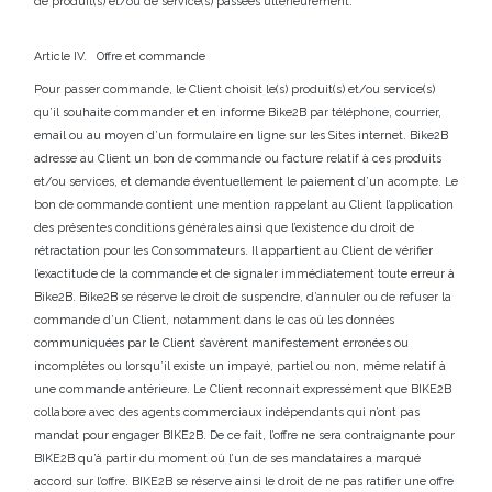
de produit(s) et/ou de service(s) passées ultérieurement.
Article IV. Offre et commande
Pour passer commande, le Client choisit le(s) produit(s) et/ou service(s)
qu’il souhaite commander et en informe Bike2B par téléphone, courrier,
email ou au moyen d’un formulaire en ligne sur les Sites internet. Bike2B
adresse au Client un bon de commande ou facture relatif à ces produits
et/ou services, et demande éventuellement le paiement d’un acompte. Le
bon de commande contient une mention rappelant au Client l’application
des présentes conditions générales ainsi que l’existence du droit de
rétractation pour les Consommateurs. Il appartient au Client de vérifier
l’exactitude de la commande et de signaler immédiatement toute erreur à
Bike2B. Bike2B se réserve le droit de suspendre, d’annuler ou de refuser la
commande d’un Client, notamment dans le cas où les données
communiquées par le Client s’avèrent manifestement erronées ou
incomplètes ou lorsqu’il existe un impayé, partiel ou non, même relatif à
une commande antérieure. Le Client reconnait expressément que BIKE2B
collabore avec des agents commerciaux indépendants qui n’ont pas
mandat pour engager BIKE2B. De ce fait, l’offre ne sera contraignante pour
BIKE2B qu’à partir du moment où l’un de ses mandataires a marqué
accord sur l’offre. BIKE2B se réserve ainsi le droit de ne pas ratifier une offre