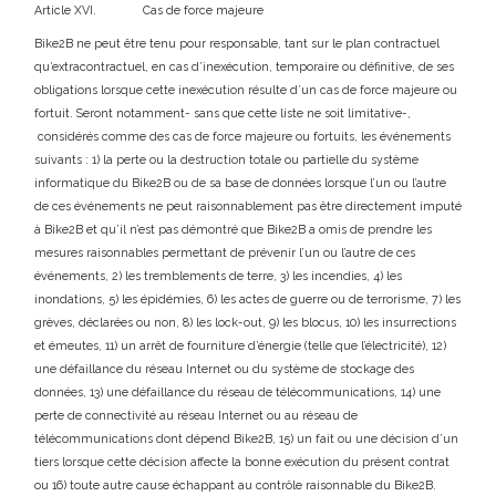
Article XVI. Cas de force majeure
Bike2B ne peut être tenu pour responsable, tant sur le plan contractuel
qu’extracontractuel, en cas d’inexécution, temporaire ou définitive, de ses
obligations lorsque cette inexécution résulte d’un cas de force majeure ou
fortuit. Seront notamment- sans que cette liste ne soit limitative-,
considérés comme des cas de force majeure ou fortuits, les événements
suivants : 1) la perte ou la destruction totale ou partielle du système
informatique du Bike2B ou de sa base de données lorsque l’un ou l’autre
de ces événements ne peut raisonnablement pas être directement imputé
à Bike2B et qu’il n’est pas démontré que Bike2B a omis de prendre les
mesures raisonnables permettant de prévenir l’un ou l’autre de ces
événements, 2) les tremblements de terre, 3) les incendies, 4) les
inondations, 5) les épidémies, 6) les actes de guerre ou de terrorisme, 7) les
grèves, déclarées ou non, 8) les lock-out, 9) les blocus, 10) les insurrections
et émeutes, 11) un arrêt de fourniture d’énergie (telle que l’électricité), 12)
une défaillance du réseau Internet ou du système de stockage des
données, 13) une défaillance du réseau de télécommunications, 14) une
perte de connectivité au réseau Internet ou au réseau de
télécommunications dont dépend Bike2B, 15) un fait ou une décision d’un
tiers lorsque cette décision affecte la bonne exécution du présent contrat
ou 16) toute autre cause échappant au contrôle raisonnable du Bike2B.