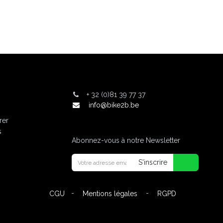
+
32 (0)81 39 77 37
info@bike2b.be
rer
s
Abonnez-vous à notre Newsletter
S'inscrire
-
-
CGU
Mentions légales
RGPD