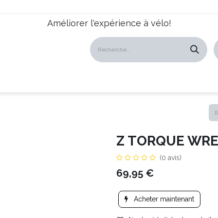
Améliorer l'expérience à vélo!
atalogues
Revendeurs
News
À propos
Servic
Z TORQUE WR
(0 avis)
69,95
€
Acheter maintenant