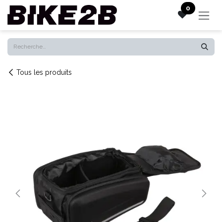
Se rendre au contenu
0
Tous les produits