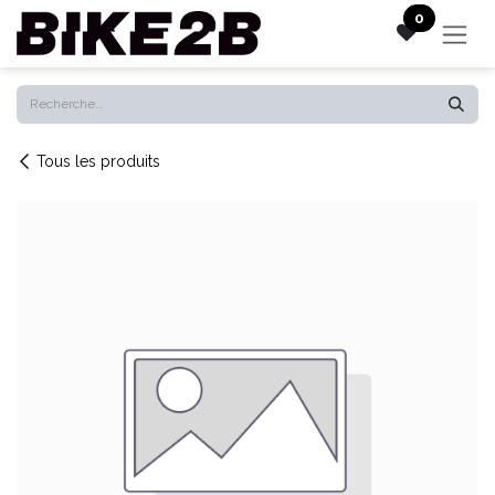
Se rendre au contenu
0
Tous les produits