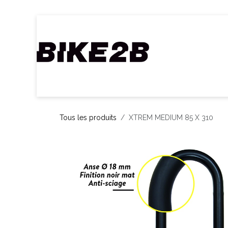
Se rendre au contenu
Accueil
Webshop
Nos Marques
C
Tous les produits
XTREM MEDIUM 85 X 310