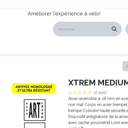
Améliorer l'expérience à vélo!
atalogues
Revendeurs
News
À propos
Servic
XTREM MEDIUM 
(0 avis)
Anse réversible ø 18 mm en acie
noir mat Corps en acier trempé
trempé Cylindre haute sécurité à
Dispositif antigiratoire de la a
avec cache-poussière| Livré ave