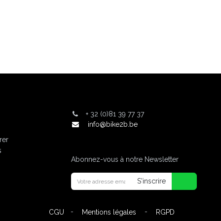
+
32 (0)81 39 77 37
info@bike2b.be
rer
s
Abonnez-vous à notre Newsletter
S'inscrire
-
-
CGU
Mentions légales
RGPD