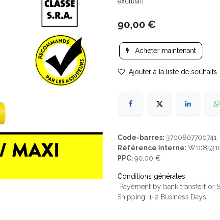
exclusif|
90,00
€
Acheter maintenant
Ajouter à la liste de souhaits
Code-barres:
3700807700741
Référence interne:
W108531
PPC:
90.00 €
Conditions générales
Payement by bank transfert or
Shipping: 1-2 Business Days