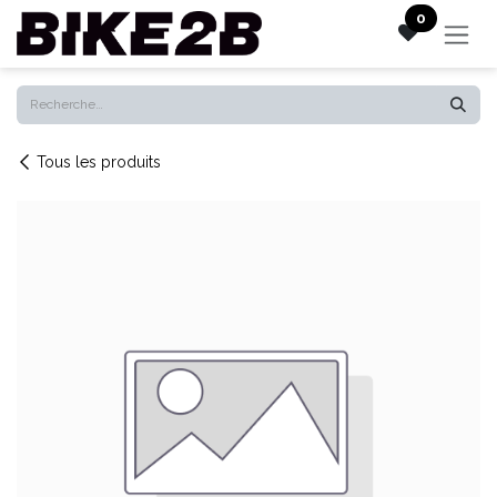
Se rendre au contenu
0
Tous les produits