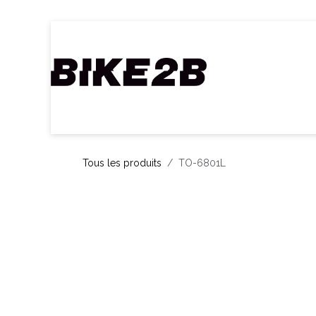
Se rendre au contenu
Accueil
Webshop
Nos Marques
C
Tous les produits
TO-6801L