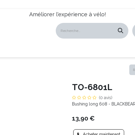
Améliorer l'expérience à vélo!
atalogues
Revendeurs
News
À propos
Servic
TO-6801L
(0 avis)
Bushing long 608 - BLACKBEA
13,90
€
Acheter maintenant