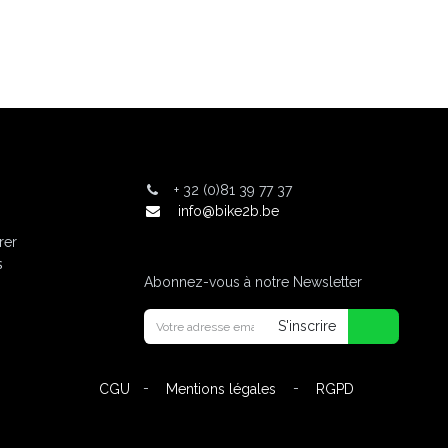
+
32 (0)81 39 77 37
info@bike2b.be
rer
s
Abonnez-vous à notre Newsletter
S'inscrire
-
-
CGU
Mentions légales
RGPD