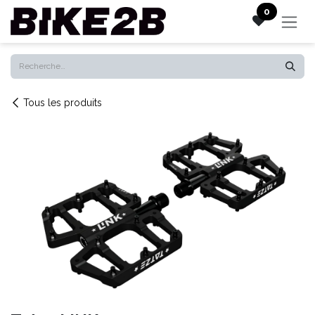
Se rendre au contenu
0
Tous les produits