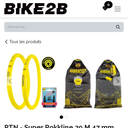
Se rendre au contenu
0
Tous les produits
PTN - Super Rokkline 29 M 47 mm