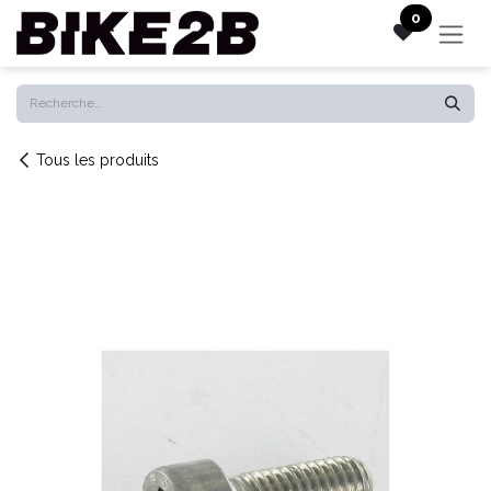
Se rendre au contenu
0
Tous les produits