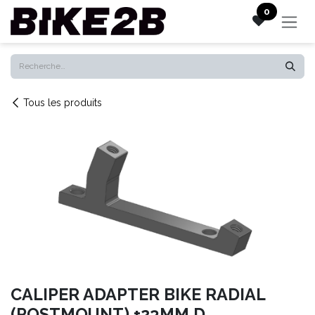
Se rendre au contenu
0
Tous les produits
CALIPER ADAPTER BIKE RADIAL
(POSTMOUNT) +23MM D.