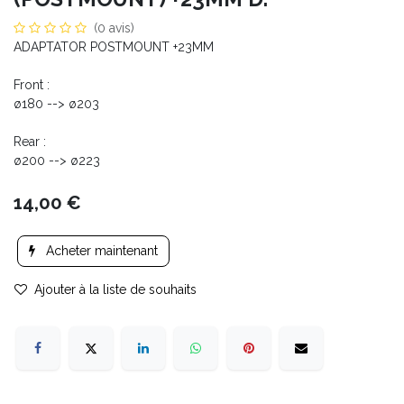
(0 avis)
ADAPTATOR POSTMOUNT +23MM
Front :
ø180 --> ø203
Rear :
ø200 --> ø223
14,00
€
Acheter maintenant
Ajouter à la liste de souhaits