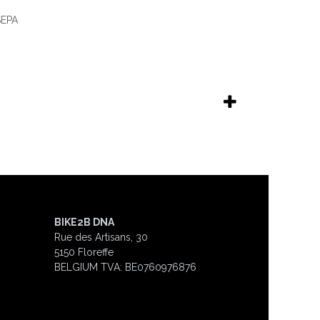
 SEPA
BIKE2B DNA
Rue des Artisans, 30
5150 Floreffe
BELGIUM
TVA: BE0760976876