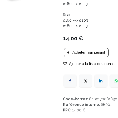
ø180 --> ø223
Rear :
ø160 --> ø203
ø180 --> ø223
14,00
€
Acheter maintenant
Ajouter à la liste de souhaits
Code-barres:
8400170081830
Référence interne:
SB001
PPC:
14.00 €