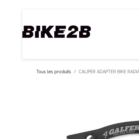
Se rendre au contenu
Accueil
Webshop
Nos Marques
C
Tous les produits
CALIPER ADAPTER BIKE RADI