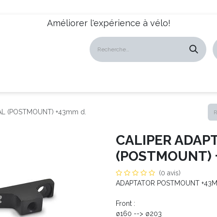
Améliorer l'expérience à vélo!
atalogues
Revendeurs
News
À propos
Servic
AL (POSTMOUNT) +43mm d.
CALIPER ADAPT
(POSTMOUNT) 
(0 avis)
ADAPTATOR POSTMOUNT +43
Front :
ø160 --> ø203