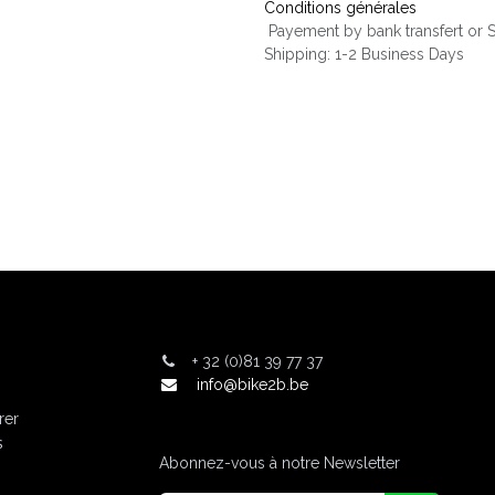
Conditions générales
Payement by bank transfert or
Shipping: 1-2 Business Days
+
32 (0)81 39 77 37
info@bike2b.be
rer
s
Abonnez-vous à notre Newsletter