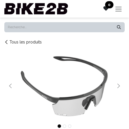
Se rendre au contenu
0
Tous les produits