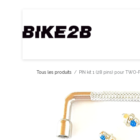
Se rendre au contenu
Accueil
Webshop
Nos Marques
C
Tous les produits
PIN kit 1 (28 pins) pour TWO