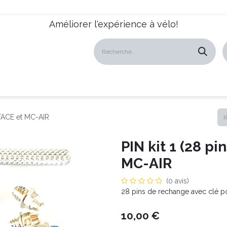
Améliorer l'expérience à vélo!
atalogues
Revendeurs
News
À propos
Servic
-FACE et MC-AIR
PIN kit 1 (28 p
MC-AIR
(0 avis)
28 pins de rechange avec clé 
10,00
€