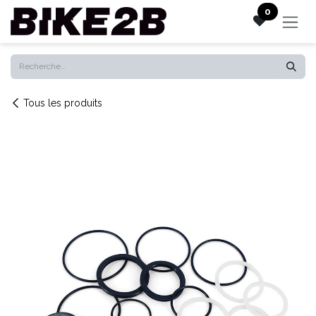
Se rendre au contenu
0
Tous les produits