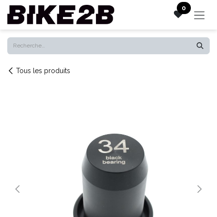
Se rendre au contenu
0
Tous les produits