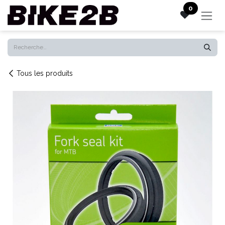
Se rendre au contenu
0
Tous les produits