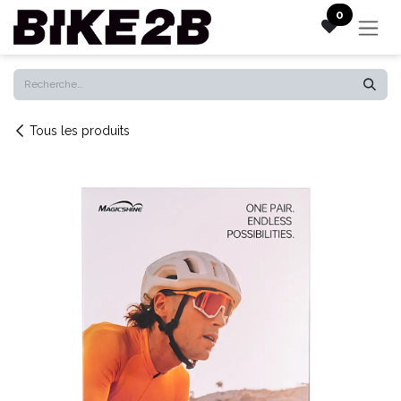
Se rendre au contenu
0
Tous les produits