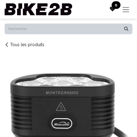
Se rendre au contenu
0
Tous les produits