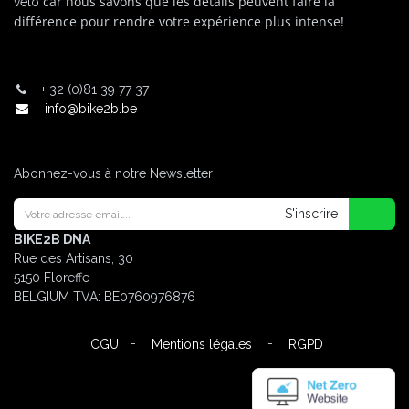
car nous savons que les détails peuvent faire la
vélo
différence pour rendre votre expérience plus intense!
+
32 (0)81 39 77 37
info@bike2b.be
Abonnez-vous à notre Newsletter
S'inscrire
BIKE2B DNA
Rue des Artisans, 30
5150 Floreffe
BELGIUM
TVA: BE0760976876
-
-
CGU
Mentions légales
RGPD