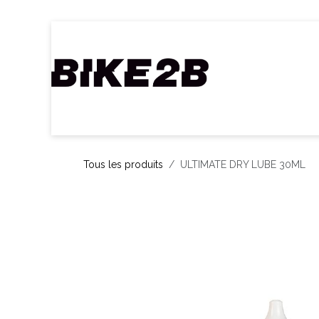
Se rendre au contenu
Accueil
Webshop
Nos Marques
C
Tous les produits
ULTIMATE DRY LUBE 30ML