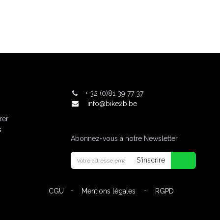
+
32 (0)81 39 77 37
info@bike2b.be
rer
s
Abonnez-vous à notre Newsletter
S'inscrire
-
-
CGU
Mentions légales
RGPD