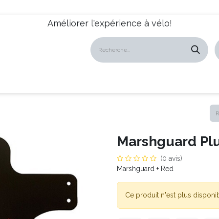
Améliorer l'expérience à vélo!
atalogues
Revendeurs
News
À propos
Servic
Marshguard Pl
(0 avis)
Marshguard + Red
Ce produit n'est plus disponib