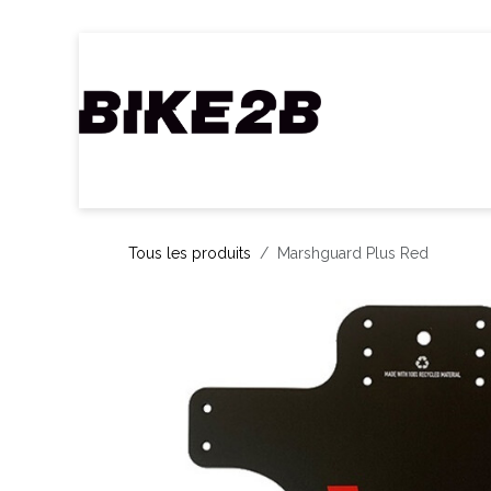
Se rendre au contenu
Accueil
Webshop
Nos Marques
C
Tous les produits
Marshguard Plus Red