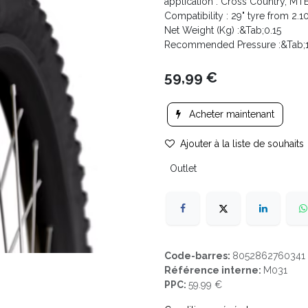
application : Cross Country, MT
Compatibility : 29" tyre from 2.1
Net Weight (Kg) :&Tab;0.15
Recommended Pressure :&Tab;1
59,99
€
Acheter maintenant
Ajouter à la liste de souhaits
Outlet
Code-barres:
8052862760341
Référence interne:
M031
PPC:
59.99 €