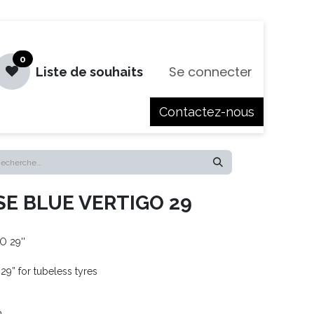
0
Se connecter
Liste de souhaits
Contactez-nous
es
Jobs
 BLUE VERTIGO 29
 29''
29” for tubeless tyres