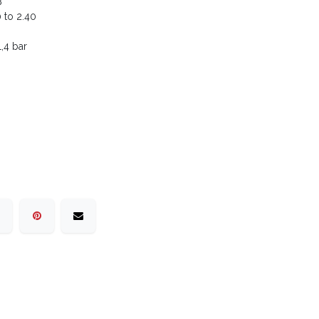
B
0 to 2.40
,4 bar