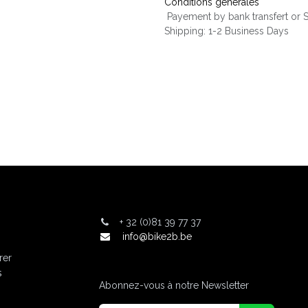
Conditions générales
Payement by bank transfert or
Shipping: 1-2 Business Days
+
32 (0)81 39 77 37
info@bike2b.be
rer
s
Abonnez-vous à notre Newsletter