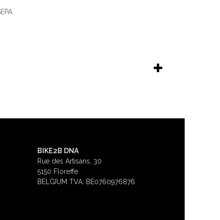
 SEPA
BIKE2B DNA
Rue des Artisans, 30
5150 Floreffe
BELGIUM
TVA: BE0760976876