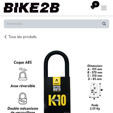
Se rendre au contenu
0
Tous les produits