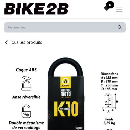
Se rendre au contenu
0
Tous les produits