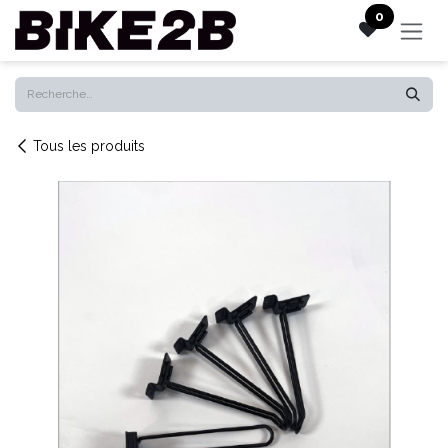
Se rendre au contenu
0
Tous les produits