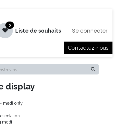
0
Se connecter
Liste de souhaits
Contactez-nous
es
Jobs
 display
– medi only
esentation
g medi