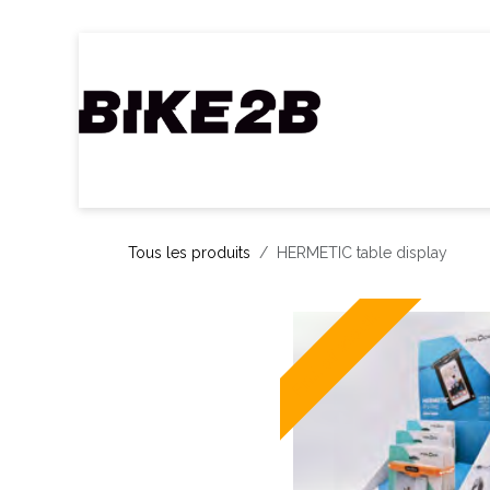
Se rendre au contenu
Accueil
Webshop
Nos Marques
C
Tous les produits
HERMETIC table display
End of stock