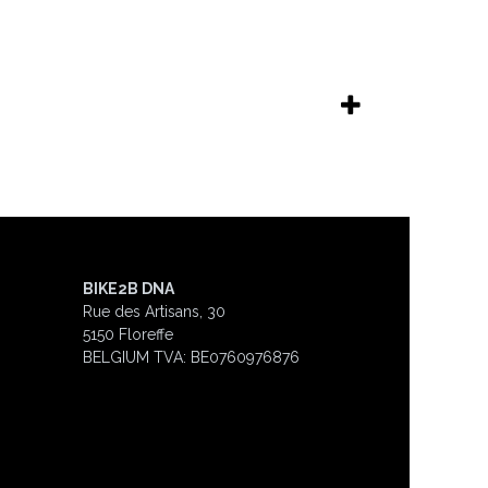
BIKE2B DNA
Rue des Artisans, 30
5150 Floreffe
BELGIUM
TVA: BE0760976876