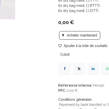
6x dry bag medi: | | (TTT)
6x dry bag medi: | | (PTTT)
6x dry bag medi: | | (OTT)
0,00
€
Acheter maintenant
Ajouter à la liste de souhaits
Outlet
Référence interne:
H0040
PPC:
0.00 €
Conditions générales
Payement by bank transfert or