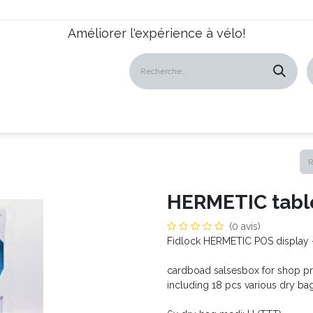
Améliorer l'expérience à vélo!
atalogues
Revendeurs
News
À propos
Servic
HERMETIC table
(0 avis)
Fidlock HERMETIC POS display 
cardboad salsesbox for shop pr
including 18 pcs various dry ba