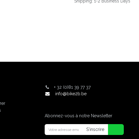
Shipping: 1-2 Business Days
+
32 (0)81 39 77 37
info@bike2b.be
rer
s
Abonnez-vous à notre Newsletter
S'inscrire