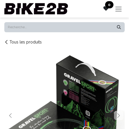
Se rendre au contenu
0
Tous les produits