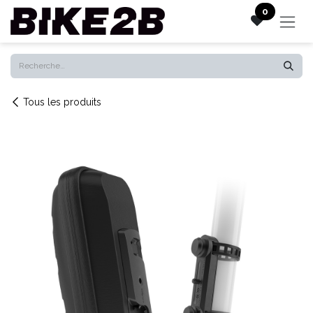
Se rendre au contenu
0
Tous les produits