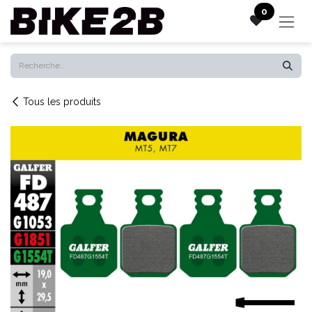
Se rendre au contenu
0
Tous les produits