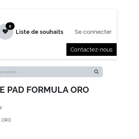
0
Se connecter
Liste de souhaits
Contactez-nous
es
Jobs
KE PAD FORMULA ORO
ty
A ORO