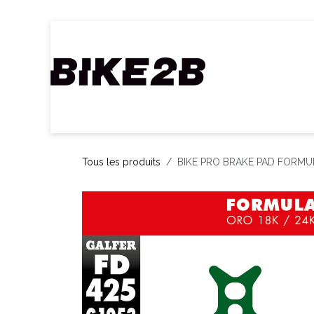
Se rendre au contenu
Accueil
Webshop
Nos Marques
C
Tous les produits
BIKE PRO BRAKE PAD FORM