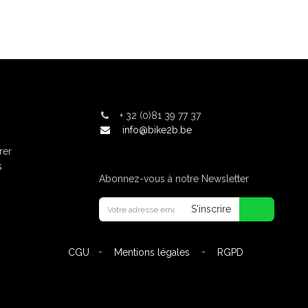
+
32 (0)81 39 77 37
info@bike2b.be
rer
s
Abonnez-vous à notre Newsletter
S'inscrire
-
-
CGU
Mentions légales
RGPD