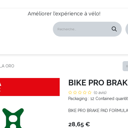
Améliorer l'expérience à vélo!
atalogues
Revendeurs
News
À propos
Servic
ULA ORO
BIKE PRO BRA
(0 avis)
Packaging : 12 Contained quanti
BIKE PRO BRAKE PAD FORMUL
28,65
€