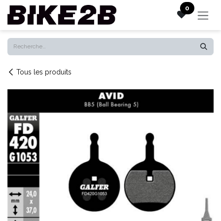
Se rendre au contenu
0
Tous les produits