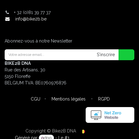
+
32 (0)81 39 77 37
info@bike2b.be
Abonnez-vous à notre Newsletter
S'inscrire
BIKE2B DNA
Rue des Artisans, 30
5150 Floreffe
BELGIUM
TVA: BE0760976876
-
-
CGU
Mentions légales
RGPD
Copyright © Bike2B DNA
Français (BE)
Généré par
- Le #1
Open Source eCommerce