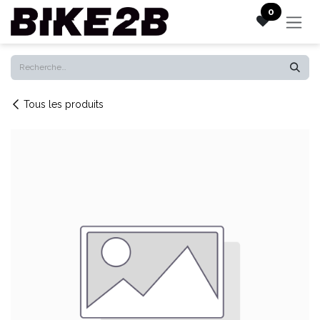
Se rendre au contenu
0
Tous les produits