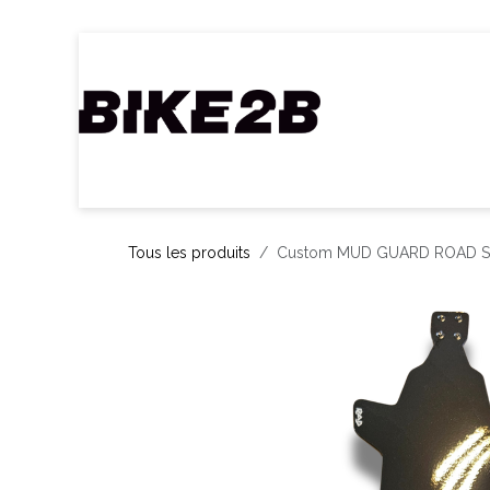
Se rendre au contenu
Accueil
Webshop
Nos Marques
C
Tous les produits
Custom MUD GUARD ROAD 