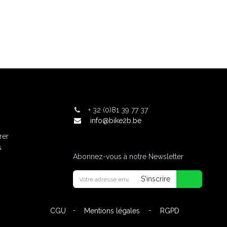
+
32 (0)81 39 77 37
info@bike2b.be
rer
s
Abonnez-vous à notre Newsletter
S'inscrire
-
-
CGU
Mentions légales
RGPD