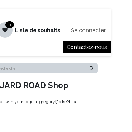
0
Se connecter
Liste de souhaits
Contactez-nous
es
Jobs
UARD ROAD Shop
ject with your logo at gregory@bike2b.be