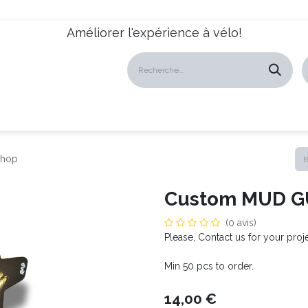
Améliorer l'expérience à vélo!
atalogues
Revendeurs
News
À propos
Servic
Shop
Custom MUD G
(0 avis)
Please, Contact us for your pro
Min 50 pcs to order.
14,00
€