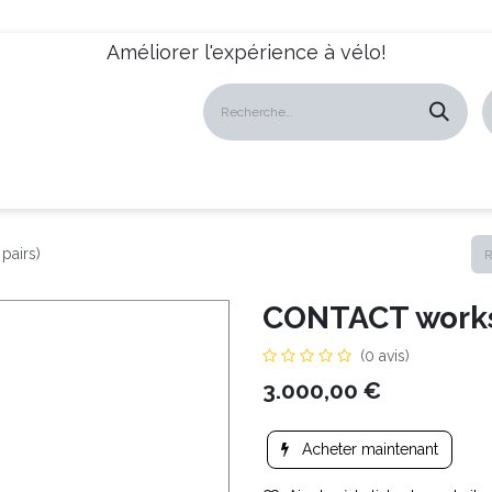
Améliorer l'expérience à vélo!
atalogues
Revendeurs
News
À propos
Servic
pairs)
CONTACT worksh
(0 avis)
3.000,00
€
Acheter maintenant