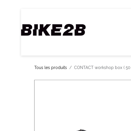
Se rendre au contenu
Accueil
Webshop
Nos Marques
C
Tous les produits
CONTACT workshop box ( 50 