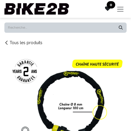
Se rendre au contenu
0
Tous les produits