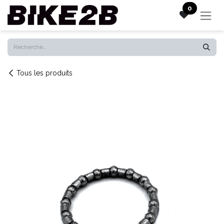
Se rendre au contenu
0
Tous les produits