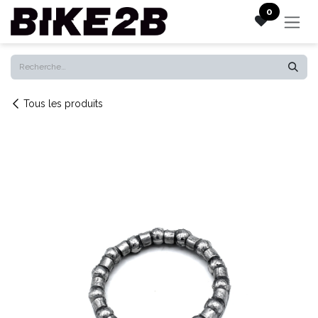
Se rendre au contenu
0
Tous les produits