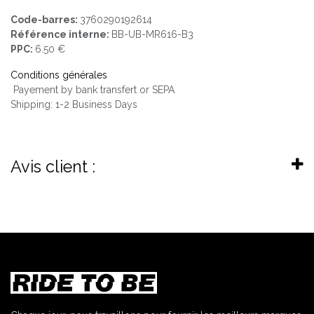
Code-barres:
3760290192614
Référence interne:
BB-UB-MR616-B3
PPC:
6.50 €
Conditions générales
Payement by bank transfert or SEPA
Shipping: 1-2 Business Days
Avis client :