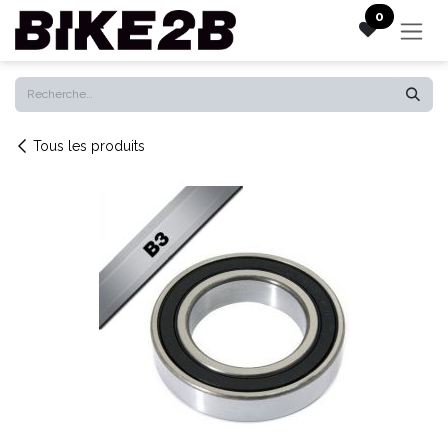
Se rendre au contenu
0
Tous les produits